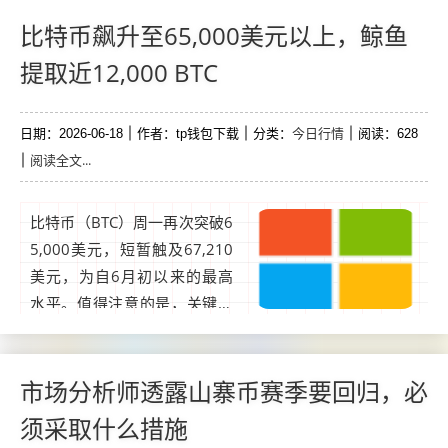
融管理局（MAS）的投资者警
示名单，该登记册旨在提醒消
比特币飙升至65,000美元以上，鲸鱼
费者注意可能被金融监管机构
提取近12,000 BTC
误认为持有许可或监管的实
体。...
今日行情
日期：2026-06-18
作者：tp钱包下载
分类：
阅读：628
阅读全文...
比特币（BTC）周一再次突破6
5,000美元，短暂触及67,210
美元，为自6月初以来的最高
水平。值得注意的是，关键催
化剂是意外的地缘政治发展，
这些发展提升了全球风险偏
好，美国总统唐纳德·特朗普表
市场分析师透露山寨币赛季要回归，必
示中东谈判取得了进展。...
须采取什么措施