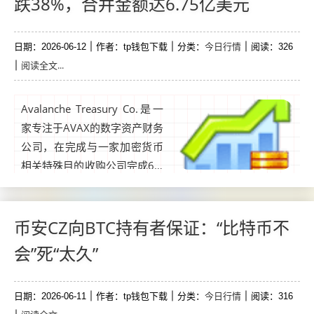
跌38%，合并金额达6.75亿美元
问。...
今日行情
日期：2026-06-12
作者：tp钱包下载
分类：
阅读：326
阅读全文...
Avalanche Treasury Co.是一
家专注于AVAX的数字资产财务
公司，在完成与一家加密货币
相关特殊目的收购公司完成6.7
5亿美元合并后，于周四正式
上市。该公司在纳斯达克交
易，股票代码为“AVAT”，周四
币安CZ向BTC持有者保证：“比特币不
表示，旨在加速Avalanche的
会”死“太久”
增长，并为投资者提供“参与向
区块链基本基础设施转型”的机
今日行情
日期：2026-06-11
会。...
作者：tp钱包下载
分类：
阅读：316