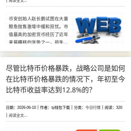
阅读全文...
币安创始人赵长鹏试图在大量
鲸鱼抛售激增中缓和担忧。市
值最高的加密货币经历了近年
来最糟糕的涨势之一，损失了
大量涨幅。交易者仍持怀疑态
度，因为周数据在大量鲸鱼清
仓中偏空。比特币鲸鱼会挑战
尽管比特币价格暴跌，战略公司是如何
市场前景吗？...
在比特币价格暴跌的情况下，年初至今
比特币收益率达到12.8%的？
今日行情
日期：2026-06-10
作者：tp钱包下载
分类：
阅读：320
阅读全文...