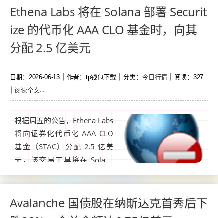
款，为公司备受期待的上市做
Ethena Labs 将在 Solana 部署 Securit
准备。...
ize 的代币化 AAA CLO 基金时，向其
分配 2.5 亿美元
今日行情
日期：2026-06-13
作者：tp钱包下载
分类：
阅读：327
阅读全文...
根据周五的公告，Ethena Labs
将向证券化代币化 AAA CLO
基金（STAC）分配 2.5 亿美
元，该交易工具将在 Solana
上线。STAC是由Securitize与B
NY合作发行的代币化基金，B
NY作为基金基础资产的托管人
Avalanche 国债股在纳斯达克首秀后下
及BNY Investments的子顾