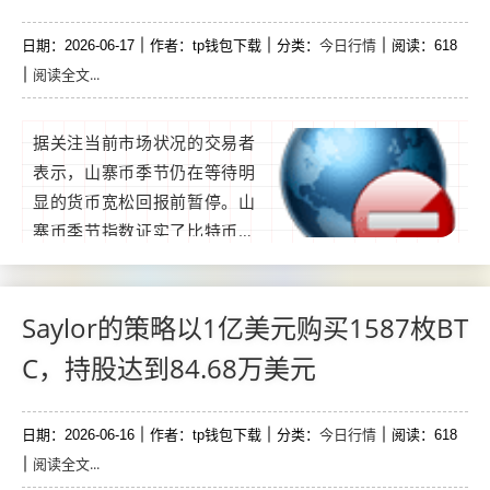
今日行情
日期：2026-06-17
作者：tp钱包下载
分类：
阅读：618
阅读全文...
据关注当前市场状况的交易者
表示，山寨币季节仍在等待明
显的货币宽松回报前暂停。山
寨币季节指数证实了比特币的
持续主导地位，而通常需要读
数超过75才能预示山寨币的广
泛反弹。该指标衡量前50名币
Saylor的策略以1亿美元购买1587枚BT
种在90天内表现优于比特币的
C，持股达到84.68万美元
数量，但已有256天未进入山
寨币区间。与此同时，比特币
今日行情
日期：2026-06-16
季节发生得更频繁，平均持续
作者：tp钱包下载
分类：
阅读：618
阅读全文...
时间更长。...