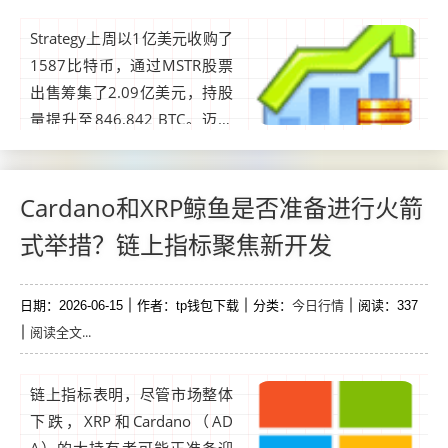
Strategy上周以1亿美元收购了
1587比特币，通过MSTR股票
出售筹集了2.09亿美元，持股
量提升至846,842 BTC。迈克
尔·塞勒战略公司，全球最大的
公开比特币持有者，上周增加
了其加密货币储备，因为比特
Cardano和XRP鲸鱼是否准备进行火箭
币继续低于公司平均成本基数
式举措？链上指标聚焦新开发
约75,700美元。...
今日行情
日期：2026-06-15
作者：tp钱包下载
分类：
阅读：337
阅读全文...
链上指标表明，尽管市场整体
下跌，XRP和Cardano（AD