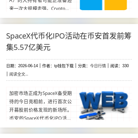
A）的大持有者可能正准备迎
来一次大规模走强。CryptoQu
ant数据显示，币安的大量XRP
流入显著下降，尤其是超过10
0万代币的转账。尽管这些鲸
SpaceX代币化IPO活动在币安首发前筹
鱼矿藏在2021年至2025年峰
集5.57亿美元
值期间持续保持高位，但随后
的下降表明卖出压力减弱，尽
今日行情
日期：2026-06-14
管资产已从3美元区间回落。...
作者：tp钱包下载
分类：
阅读：330
阅读全文...
加密市场正成为SpaceX备受期
待的今日亮相前，进行首次公
开募股前价格发现的新场所。
币安的SpaceX代币化IPO活动
吸引了来自约27,689个钱包地
址的超过5.57亿美元USDC存