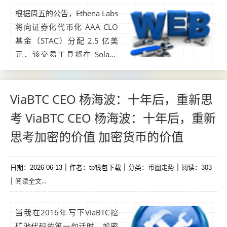
根据周五的公告，Ethena Labs
将向证券化代币化 AAA CLO
基金（STAC）分配 2.5 亿美
元，该交易工具将在 Solana
上线。STAC是由Securitize与B
NY合作发行的代币化基金，B
NY作为基金基础资产的托管人
ViaBTC CEO 杨海波：十年后，重新思
及BNY Investments的子顾
考 ViaBTC CEO 杨海波：十年后，重新
问。...
思考加密的价值 加密货币的价值
币圈走势
日期：2026-06-13
作者：tp钱包下载
分类：
阅读：303
阅读全文...
当我在2016年写下ViaBTC挖
矿池代码的第一句话时，加密