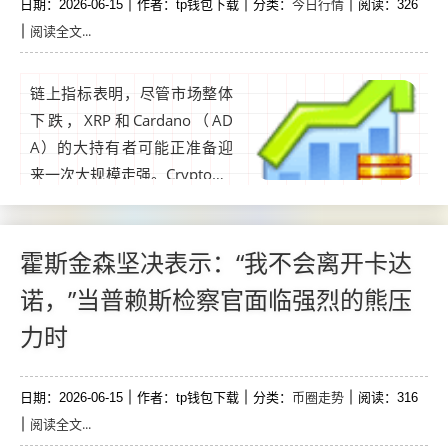
今日行情
日期：2026-06-15
作者：tp钱包下载
分类：
阅读：326
阅读全文...
链上指标表明，尽管市场整体
下跌，XRP和Cardano（AD
A）的大持有者可能正准备迎
来一次大规模走强。CryptoQu
ant数据显示，币安的大量XRP
流入显著下降，尤其是超过10
0万代币的转账。尽管这些鲸
霍斯金森坚决表示：“我不会离开卡达
鱼矿藏在2021年至2025年峰
诺，”当普赖斯检察官面临强烈的熊压
值期间持续保持高位，但随后
力时
的下降表明卖出压力减弱，尽
管资产已从3美元区间回落。...
币圈走势
日期：2026-06-15
作者：tp钱包下载
分类：
阅读：316
阅读全文...