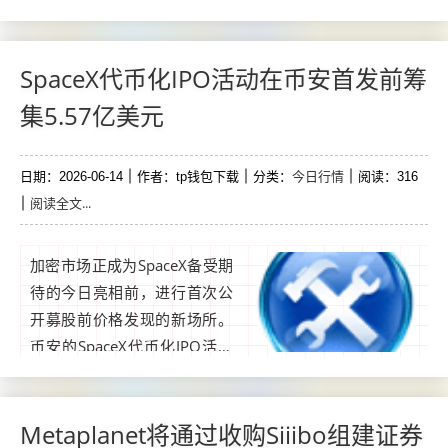
CZ的声明凸显了越来越多的共
识，即人工智能与加密货币的
交汇将永久成为全球金融基础
SpaceX代币化IPO活动在币安首发前筹
设施未来的核心。这一双技术
集5.57亿美元
演进与硅谷银行2026年行业展
望中详细描述的大规模企业架
今日行情
日期：2026-06-14
构重组相契合。风险投资投入
作者：tp钱包下载
分类：
阅读：316
阅读全文...
数字资产同比激增44%，...
加密市场正成为SpaceX备受期
待的今日亮相前，进行首次公
开募股前价格发现的新场所。
币安的SpaceX代币化IPO活动
吸引了来自约27,689个钱包地
址的超过5.57亿美元USDC存
款，为公司备受期待的上市做
Metaplanet将通过收购Siiibo组建证券