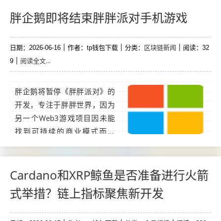
国际管理的代币化债券基金，
并通过与Plume和DigiFT的合
胖企鹅即将结束胖胖派对手机游戏
作，进一步拓展对现实资产的
进攻。...
区块链新闻
日期：2026-06-16
作者：tp钱包下载
分类：
阅读：32
阅读全文...
9
胖企鹅将暂停《胖胖派对》的
开发，专注于胖胖世界，因为
另一个Web3游戏项目因未能
找到可持续的商业模式而关
闭。非同质化代币（NFT）项
目Pudgy Penguins正在逐步结
束其手机游戏Pudgy Party，并
Cardano和XRP鲸鱼是否准备进行火箭
暂停进一步开发。...
式举措？链上指标聚焦新开发