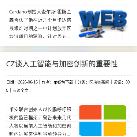
Cardano创始人查尔斯·霍斯金
森否认了他在近几个月卡达诺
最艰难时期之一中计划放弃区
块链项目的猜测。针对周五社
交媒体上流传的传闻，霍斯金
森在早前发推表示要休息一段
时间后，表示尽管社区部分人
CZ谈人工智能与加密创新的重要性
士的批评日益加剧，他仍坚定
支持卡达诺。...
区块链新闻
日期：2026-06-15
作者：tp钱包下载
分类：
阅读：30
阅读全文...
5
币安联合创始人赵长鹏呼吁积
极的监管框架，警告未来几代
人将以当前人工智能和加密创
新的进展来评判当前领导力。