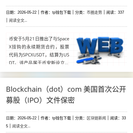
币圈走势
日期：2026-05-22
作者：tp钱包下载
分类：
阅读：337
阅读全文...
币安于5月21日推出了与Space
X挂钩的永续期货合约，股票
代码为SPCXUSDT，结算为US
DT。该产品属于币安新设立的
“上市前永久合约”类别。它运
行在交易所用于加密衍生品的
永续期货基础设施上。这些合
Blockchain（dot）com 美国首次公开
约旨在让零售交易者在上市前
募股（IPO）文件保密
对私人公司的估值进行投机。
在公司首次公开募股（IPO）
区块链新闻
日期：2026-05-22
之前，合约价格反映了公开的
作者：tp钱包下载
分类：
阅读：33
阅读全文...
5
信号，如...