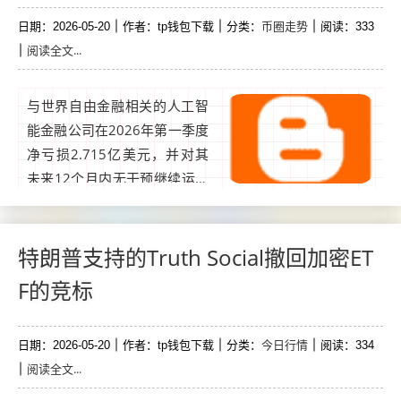
币圈走势
日期：2026-05-20
作者：tp钱包下载
分类：
阅读：333
阅读全文...
与世界自由金融相关的人工智
能金融公司在2026年第一季度
净亏损2.715亿美元，并对其
未来12个月内无干预继续运营
表示严重怀疑。AI Financial C
orp.，一家World Liberty Fina
ncial的代币国库公司，表示营
特朗普支持的Truth Social撤回加密ET
运资金和负债的赤字让其未来
F的竞标
一年的持续运营能力受到重大
疑虑。...
今日行情
日期：2026-05-20
作者：tp钱包下载
分类：
阅读：334
阅读全文...