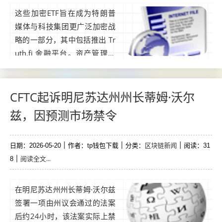
这些加密ETF旨在成为特朗普
媒体与科技集团更广泛加密战
略的一部分，其中包括推出 Tr
uth.fi 金融平台。资产管理公
司Yorkville America在改变其
产品策略后，已请求撤回多项
代表特朗普总统支持的Truth S
CFTC起诉明尼苏达州州长蒂姆·沃尔
ocial提交的加密交易所交易基
兹，因预测市场禁令
金申请。...
区块链新闻
日期：2026-05-20
作者：tp钱包下载
分类：
阅读：31
阅读全文...
8
在明尼苏达州州长蒂姆·沃尔兹
签署一项由州议会通过的法案
后约24小时，该法案实际上禁