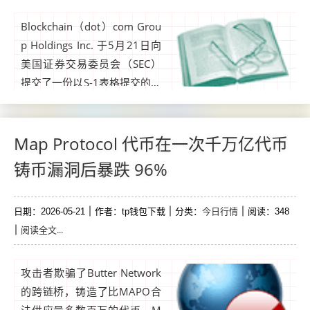
Blockchain（dot）com Grou
p Holdings Inc. 于5月21日向
美国证券交易委员会（SEC）
提交了一份以S-1表格提交的机
密注册草案，迈出了迈向美国
上市的第一正式步骤。这家总
部位于达拉斯的公司尚未确定
Map Protocol 代币在一次千万亿代币
发行的股份数量或价格区间。
铸币漏洞后暴跌 96%
该发行仍受SEC审查及市场现
状影响。...
今日行情
日期：2026-05-21
作者：tp钱包下载
分类：
阅读：348
阅读全文...
攻击者欺骗了Butter Network
的跨链桥，铸造了比MAPO合