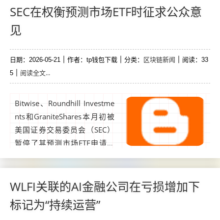
激增50%，这是新上市ETF中
SEC在权衡预测市场ETF时征求公众意
罕见的举措。...
见
区块链新闻
日期：2026-05-21
作者：tp钱包下载
分类：
阅读：33
阅读全文...
5
Bitwise、Roundhill Investme
nts和GraniteShares本月初被
美国证券交易委员会（SEC）
暂停了其预测市场ETF申请。
美国证券监管机构推迟了最近
一波“新型ETF”的推出，其中包
括允许投资者对事件结果进行
WLFI关联的AI金融公司在亏损增加下
押注的ETF，以考虑推出这些
标记为“持续运营”
新产品的影响。...