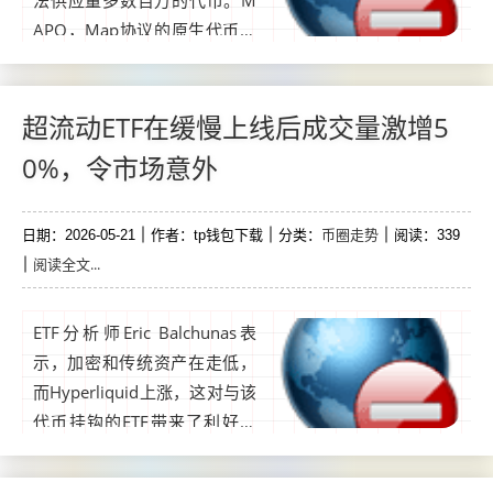
法供应量多数百万的代币。M
APO，Map协议的原生代币，
周三在Butter Network跨链桥
被利用后下跌了96%，该桥允
许攻击者铸造了数万亿MAPO
超流动ETF在缓慢上线后成交量激增5
代币。...
0%，令市场意外
币圈走势
日期：2026-05-21
作者：tp钱包下载
分类：
阅读：339
阅读全文...
ETF分析师Eric Balchunas表
示，加密和传统资产在走低，
而Hyperliquid上涨，这对与该
代币挂钩的ETF带来了利好。
分析师称，与HYPE相关的美国
交易所交易型基金周三交易量