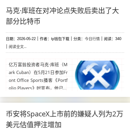
明书，介绍一款主动管理的比
特币收益型交易所交易基金（E
马克·库班在对冲论点失败后卖出了大
TF），该基金将利用杠杆和短
部分比特币
期期权策略，在比特币曝险的
同时产生收益。...
今日行情
日期：2026-05-22
作者：tp钱包下载
分类：
阅读：340
阅读全文...
亿万富翁投资者马克·库班（M
ark Cuban）在5月21日参加Fr
ont Office Sports播客《Portf
olio Players》时宣布，他已出
售了大部分比特币（BTC）持
股。库班表示，在美元走弱和
地缘政治冲突期间，该资产表
币安将SpaceX上市前的嫌疑人列为2万
现未如预期。...
美元估值押注增加